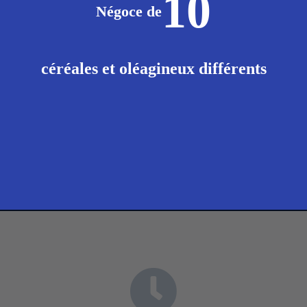
10
Négoce de
céréales et oléagineux différents